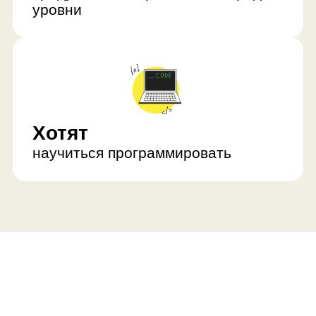
Ребёнок развивается
с нескольких сторон
Освоит программирование
Ребёнок научится работать с
функциями, алгоритмами,
переменными, циклами. Он закрепит
навыки на языке программирования С#
и начнёт работать с искусственным
интеллектом.
Научится делать проекты