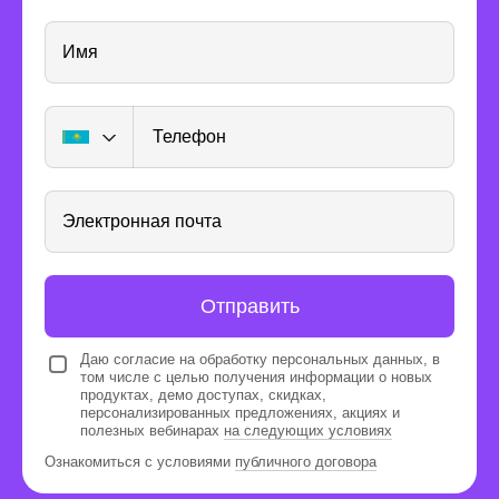
Имя
Телефон
Ребята достигают результатов
8 месяцев — это привычная
Электронная почта
длительность обучения для школьника.
За это время он успеет освоить
теорию и собрать портфолио из пяти
Отправить
игр.
Даю согласие на обработку персональных данных, в
том числе с целью получения информации о новых
продуктах, демо доступах, скидках,
персонализированных предложениях, акциях и
полезных вебинарах
на следующих условиях
Ознакомиться с условиями
публичного договора