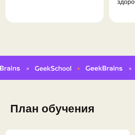
дизайн
Интерфейс для сюжетных заданий
Главное меню игры
Настройка и публикация проекта
Проект-игра: игра в жанре
«Космическая аркада»
Профессия: гейм-дизайнер
Модуль 5.
Командная
разработка игры
Распределение по ролям и
командам
Командная разработка игры
Публикация игры
Презентация итоговых проектов