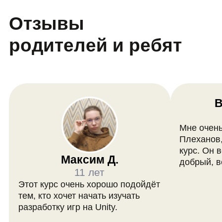
Сколько раз в неделю
проходят занятия на
курсе Unity-
разработки для
детей?
Занятия проходят в онлайн-
формате 1 раз в неделю на
платформе LiveDigital.
Сколько человек
в группе?
В группе максимум 12 человек. Так
спикер может уделить внимание
всем детям.
Где можно посмотреть