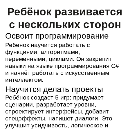
Ребёнок создаст 5 игр: придумает
сценарии, разработает уровни,
спроектирует интерфейсы, добавит
спецэффекты, напишет диалоги. Это
улучшит усидчивость, логическое и
творческое мышление.
Получит опыт командной
разработки
Ребята работают как в настоящей IT-
компании: распределяют роли,
планируют сроки, слушают разные точки
зрения, договариваются. Эти навыки
помогут избегать конфликтов в школе,
работе и личной жизни.
Сможет презентовать
результаты
Ребёнок научится готовить выступления
и профессионально реагировать на
вопросы. Эти навыки помогут не просто
создавать проекты, но и рассказывать о