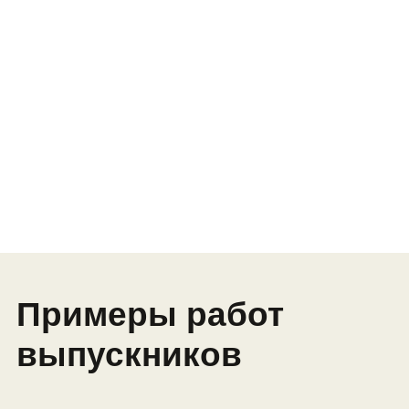
Результат модуля: анимированный
герой, игра-кликер, комикс,
визитная карточка
Модуль 2.
Погружение
в программирование
Встроенные функции и массивы
данных
Знакомство с механикой 3D-игр
Обучение противников с помощью
искусственного интеллекта
Проект-игра: аркада с элементами
стрельбы
Профессия: программист