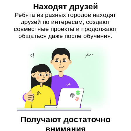
вопросы, кураторы GeekSchool придут
на помощь.
Ребёнка обучают
IT-эксперты
с педагогическим
опытом