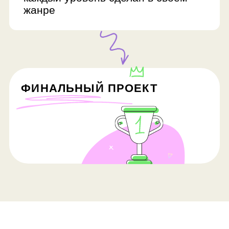
FAQ
Сколько занятий в
курсе и сколько они
длятся?
Курс может состоять из 16, 32 и 40
занятий. Продолжительность —
90 минут.