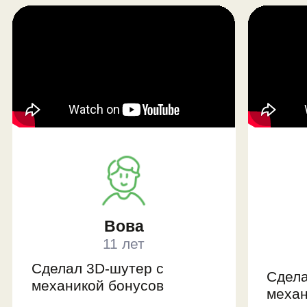
Модуль 3.
Левел-
дизайн и создание
эффектов
Эффекты, постпроцессинг и звук в
играх
Работа с ландшафтом
Инструменты левел-дизайна
Механика таймера
Проект-игра: экшен с заданиями на
время и выбором космических
кораблей
Профессия: левел-дизайнер и
мастер по спецэффектам
Модуль 4.
Гейм-