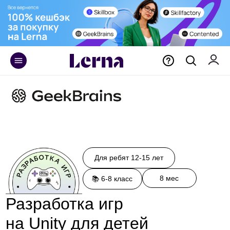
+375 29 171 55 70
Для ребят 12-15 лет
8 мес
📚 6-8 класс
Разработка игр
на Unity для детей
Обучение по созданию игр для
школьников от GeekBrains