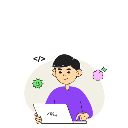
32 онлайн-занятия
Проходят 1 раз в неделю
по 2 ак. часа в удобное время
Длительность
8 мес
Ребята успеют достичь
результатов и собрать
портфолио из проектов
2 академических часа
Ребята разбирают новую тему
и отрабатывают ее
на практике
До 12 ребят в группе
Преподаватель успевает
уделить время каждому