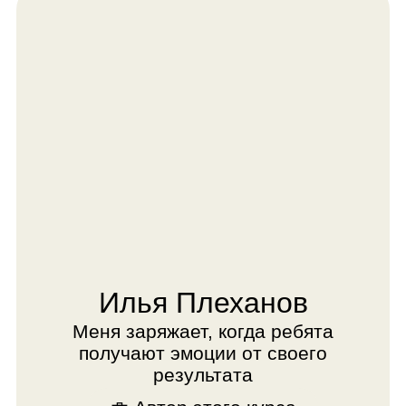
передаю, открывают новые навыки
и возможности
💼 Преподаёт с 2019 года
👾️ Эксперт в детских IT-
соревнованиях
🎓 Обучил программированию
более 200 детей
💥 Автор курсов по
программированию
💻️ Создал курс по разработке игр в
Unity
🤖️ Имеет инженерное и
педагогическое
образование