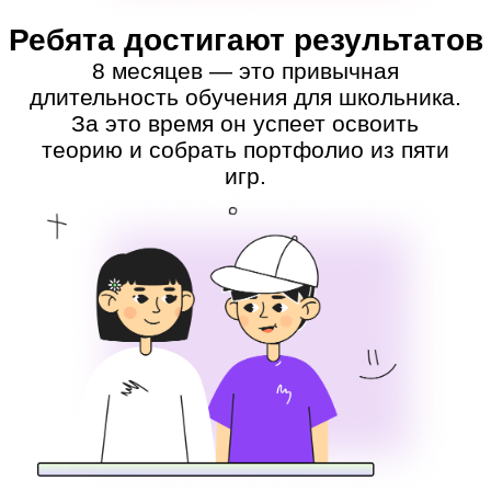
внимания
Уроки ведут IT-специалисты
с педагогическим опытом: они отвечают
на вопросы ребят и бережно дают
обратную связь.
Учатся с комфортом
Ребёнок может пересмотреть урок, даже
если его пришлось пропустить: все
записи сохраняются. Если возникнут