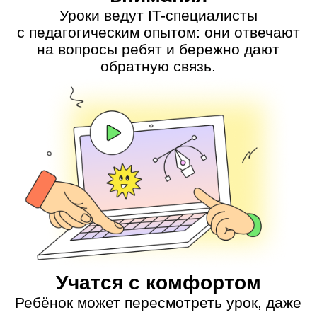
Илья Плеханов
Меня заряжает, когда ребята
получают эмоции от своего
результата
💼 Автор этого курса
✍ Работает дизайнером уровней
💪 Обучил 400 учеников
👾️ Разбирается в психологии
игроков