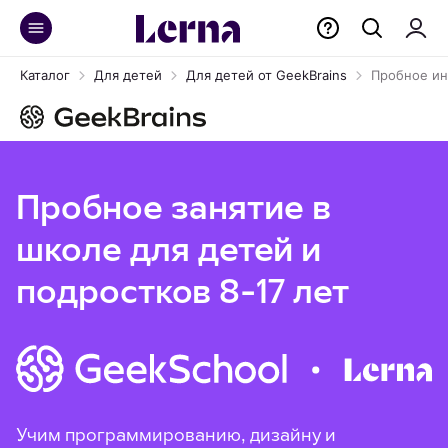
Каталог
Для детей
Для детей от GeekBrains
Пробное ин
Пробное занятие в
школе для детей и
подростков 8-17 лет
Учим программированию, дизайну и