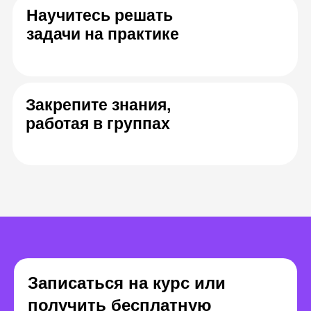
Михаил Бирюков
Константин Ш
Senior Java-разработчик,
архитектор с опытом
Старший J
работы 18 лет. Работал в
разработч
«Сбере», Университете
СДЭК
Иннополис, Ай-Теко,
Luxoft
Записаться на курс или
получить бесплатную