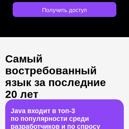
Получить доступ
Самый
востребованный
язык за последние
20 лет
Java входит в топ-3
по популярности среди
разработчиков и по спросу
на рынке труда
На Java пишут сайты,
мобильные приложения и игры.
Например, «Госуслуги»,
Minecraft и сервисы «Яндекса»