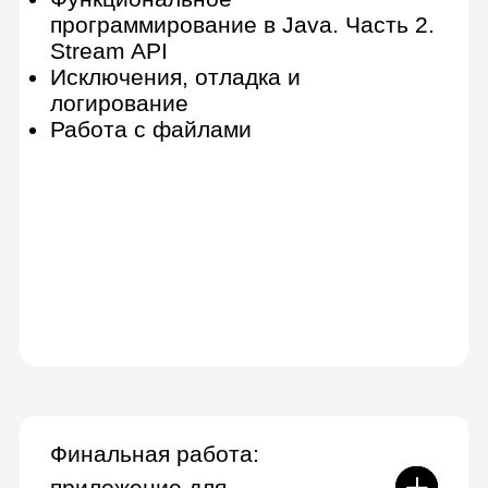
Продвинутый SQL
JDBC. Часть 1
JDBC. Часть 2
Нереляционные БД
Разработка веб-приложений. Часть
1
Разработка веб-приложений. Часть
2
Spring MVC
Spring Boot и Spring Security
Работа с данными
Тестирование в Spring Boot
Производительность и
оптимизация