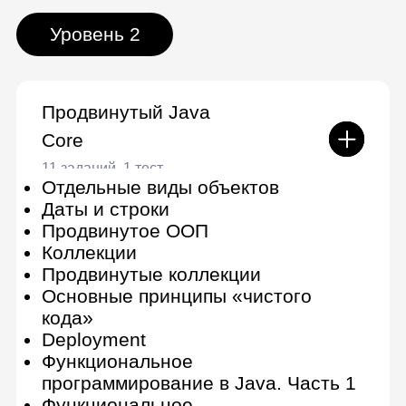
предложениях. Пользователи
смогут зарегистрироваться,
настроить фильтры по ключевым
словам и получать актуальные
вакансии в режиме реального
времени.
Уровень 4
Разработка веб-сервисов на
Java
16 заданий, 2 теста
Введение в хранение и обработку
данных
Реляционные базы данных
Основы SQL