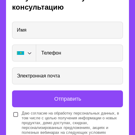
консультацию
Получите опыт
реальной работы
Имя
Телефон
Разработаете соцсеть совместно
Электронная почта
с другими пользователями
платформы под руководством
наставника
· Будете работать в команде с тимлидом
Отправить
и регулярно общаться с командой на созвонах
· Пройдете все этапы работы над проектом,
Даю согласие на обработку персональных данных, в
соблюдая дедлайны и отслеживая прогресс
том числе с целью получения информации о новых
в трекере
продуктах, демо доступах, скидках,
персонализированных предложениях, акциях и
· Добавите в портфолио крупный кейс
полезных вебинарах
на следующих условиях