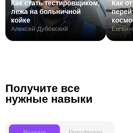
Junior Java-разработчик
Другие названия вашей профессии:
Backend-разработчик, Java-developer
Инструменты:
IntelliJ idea
PostgreSQL
GitLab
Redis
Система сборки Maven и Gradle
Docker
JUnit
Spring Boot