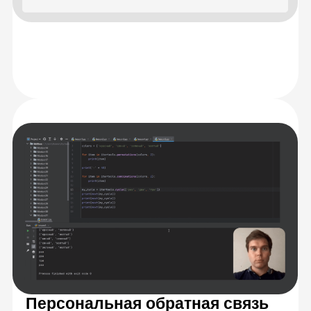
Разберетесь
с теорией
Научитесь решать
задачи на практике
Закрепите знания,
работая в группах