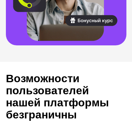
преобразивших свои жизни
благодаря обучению ИТ-
профессии. Они восхищают нас
своей силой и вдохновляют
на подобные перемены.
Тестирование
Дизайн
Как стать тестировщиком,
Как от диза
лежа на больничной
перейти к п
койке
космоса