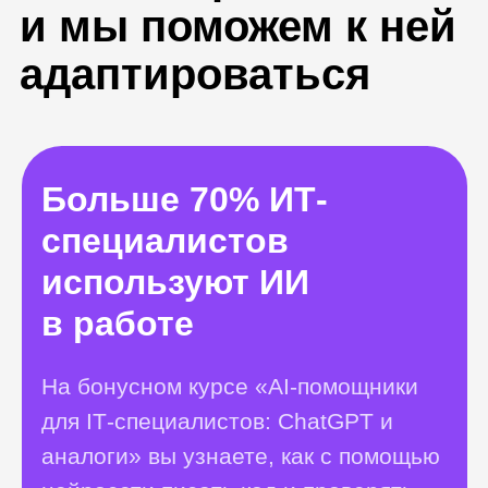
На бонусном курсе «AI‑помощники
для IT‑специалистов: ChatGPT и
аналоги» вы узнаете, как с помощью
нейросети писать код и проверять
его на ошибки. Автоматизируете
большую часть рутины и ускорите
свою работу.
Получить консультацию