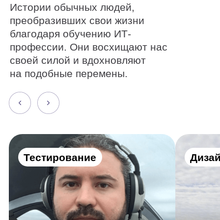
Алексей Дубовский
Евгений Буйм
Получите все
нужные навыки
Резюме
Портфолио