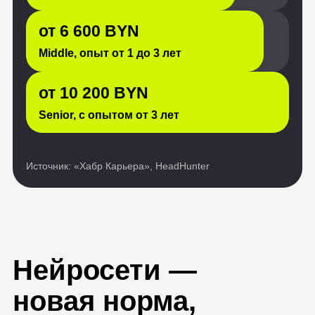
Нейросети —
новая норма,
и мы поможем к ней
адаптироваться
Больше 70% ИТ-
специалистов
используют ИИ
в работе