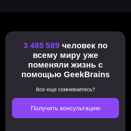
Уровень 2
Продвинутый Java
Core
11 заданий, 1 тест
Отдельные виды объектов
Даты и строки
Продвинутое ООП
Коллекции
Продвинутые коллекции
Основные принципы «чистого
кода»
Deployment
Функциональное
программирование в Java. Часть 1
Функциональное