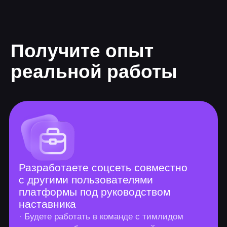
Длительность от 8 мес.
8 проектов
59 часов теории
396 часов практики
Уровень 1
Основы Java Core
5 заданий, 9 тренажёров, 3 теста
Знакомство с Java
Настройка среды разработки
Синтаксис языка
Типы данных
Циклы