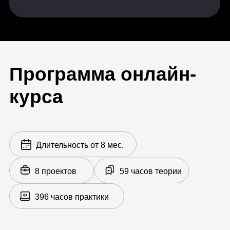
программирование в Java. Часть 2.
Stream API
Исключения, отладка и
логирование
Работа с файлами
Финальная работа:
приложение для
финансовой аналитики