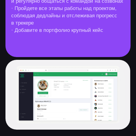
Работа с Git
Классы и методы. Часть 1
Классы и методы. Часть 2
Основы алгоритмов
Финальная работа:
адресная книга
Напишете консольное приложение,
которое позволит добавлять,
хранить, удалять информацию о
коллегах и друзьях.