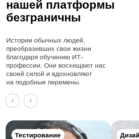
Тестирование
Дизайн
Как стать тестировщиком,
Как от диза
лежа на больничной
перейти к п
койке
космоса
Алексей Дубовский
Евгений Буйм