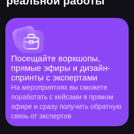
Длительность 9 мес.
9 проектов
102 часа теории
408 часов практики
Основные курсы
Коммерческая иллюстрация
14 практических заданий, 1 итоговая
работа
Линейный рисунок