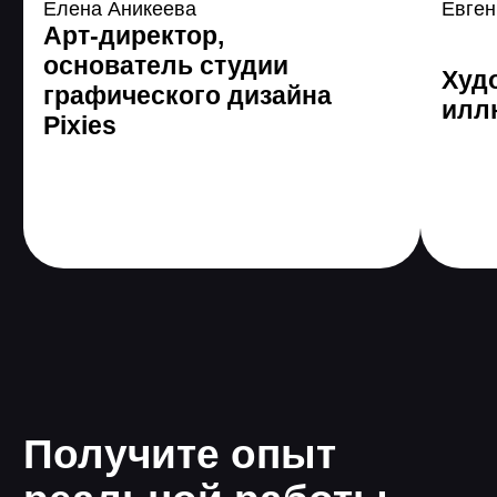
3 485 589
человек по
всему миру уже
поменяли жизнь с
помощью GeekBrains
Все еще сомневаетесь?
Получить консультацию
Программа онлайн-
курса