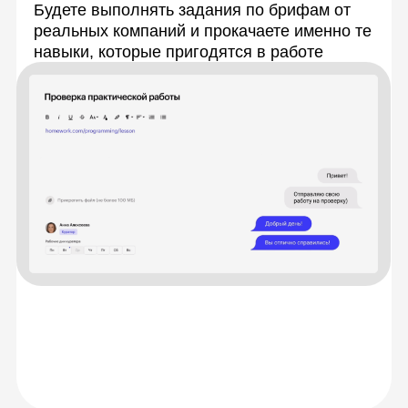
Живое общение
и практика
с экспертами
Каждую тему разберёте с опытными
спикерами на онлайн-занятиях. Сможете
задать любые вопросы и получить
моментальную обратную связь, а также
обмениваться идеями с сокурсниками.