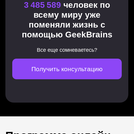
Персонажная иллюстрация
12 практических заданий
Наброски и визуальная библиотека
Лицо персонажа. Особенности
создания
Фигура — возраст и пол
Важные моменты при создании
персонажа
Книжная иллюстрация
Персонажи-животные