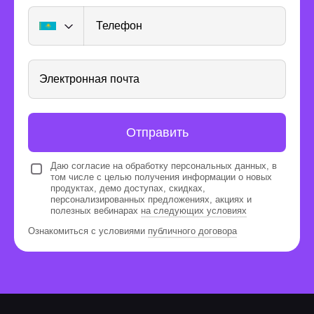
Телефон
Получите опыт
Электронная почта
реальной работы
Отправить
Даю согласие на обработку персональных данных, в
том числе с целью получения информации о новых
продуктах, демо доступах, скидках,
персонализированных предложениях, акциях и
Посещайте воркшопы,
полезных вебинарах
на следующих условиях
прямые эфиры и дизайн-
Ознакомиться с условиями
публичного договора
спринты с экспертами
На мероприятиях вы сможете
поработать с кейсами в прямом
эфире и сразу получить обратную