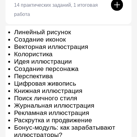
Иллюстрации для
рекламы
8 практических заданий
Рекламная иллюстрация: новая
локомотивная профессия в
индустрии дизайна и рекламы
Работа с брифом клиента
Иллюстративные визуальные
коммуникации
Иллюстрация как целостный
проект
Носители в рекламной
иллюстрации и пресейл
Презентация коммерческого
проекта и самопрезентация
Предпечатная подготовка
Анимация в иллюстрации