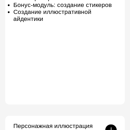
Иллюстрации для книг
8 практических заданий
История книжной иллюстрации
Классификация книг.
Формирование идеи книги
От идеи к структуре книги
Создание персонажа
Авторский стиль
Макет книги
Авторское право
Продвижение. Взаимодействие с
издательствами и поиск заказчиков