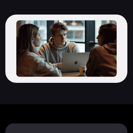
Создание иконок
Векторная иллюстрация
Колористика
Идея иллюстрации
Создание персонажа
Перспектива
Цифровая живопись
Книжная иллюстрация
Поиск личного стиля
Журнальная иллюстрация
Рекламная иллюстрация
Раскрутка и продвижение
Бонус-модуль: как зарабатывают
иллюстраторы?
Бонус-модуль: создание стикеров
Создание иллюстративной
айдентики