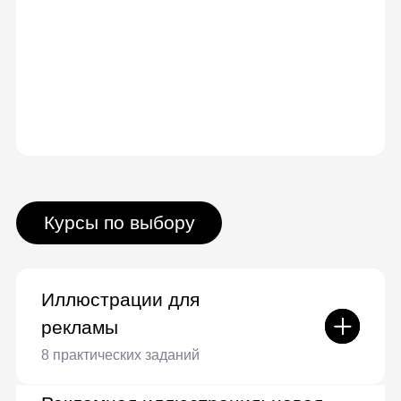
Продвинутая персонажная
анимация
Illustrator
9 практических заданий
Знакомство с Adobe Illustrator
Простые формы
Композиция, теория цвета
Создание персонажа
Типографика
Изометрия и объемные
изображения
Создание сложных иллюстраций